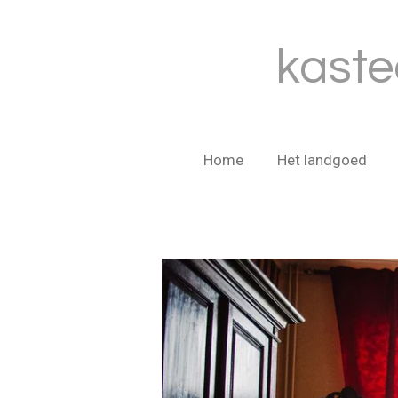
Ga
direct
kaste
naar
de
hoofdinhoud
Home
Het landgoed