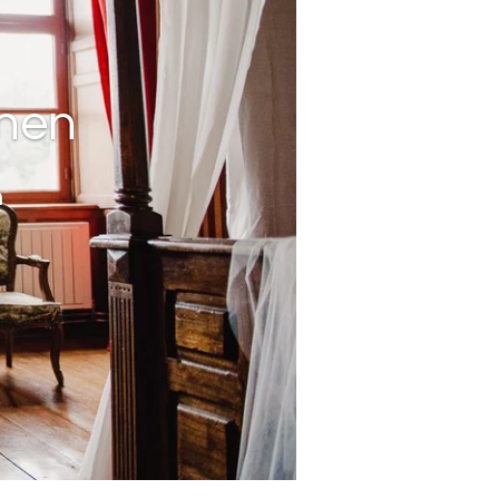
nnen
n