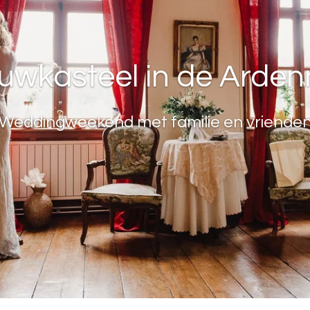
uwkasteel in de Arde
Weddingweekend met familie en vriende